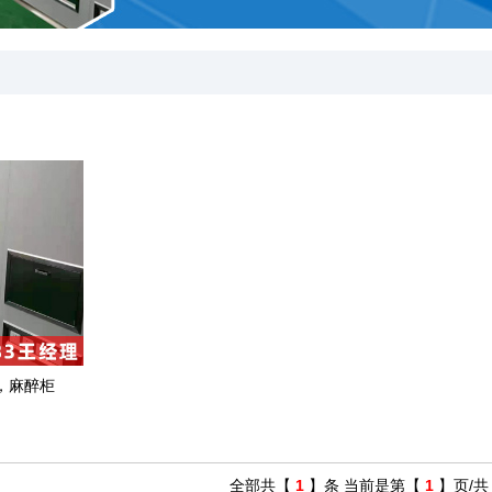
，麻醉柜
全部共【
1
】条 当前是第【
1
】页/共