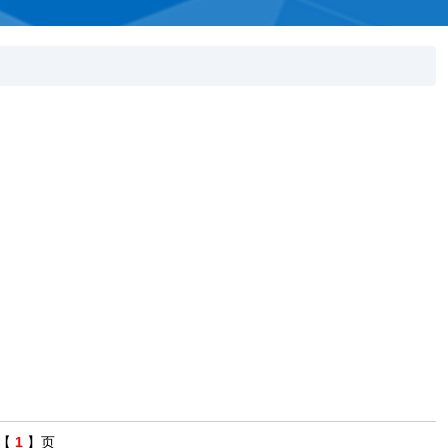
【
1
】页